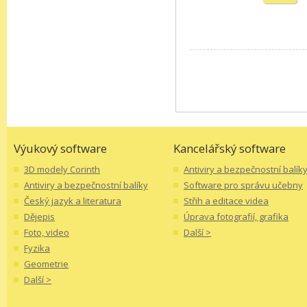
Výukový software
Kancelářský software
3D modely Corinth
Antiviry a bezpečnostní balík
Antiviry a bezpečnostní balíky
Software pro správu učebny
Český jazyk a literatura
Střih a editace videa
Dějepis
Úprava fotografií, grafika
Foto, video
Další >
Fyzika
Geometrie
Další >