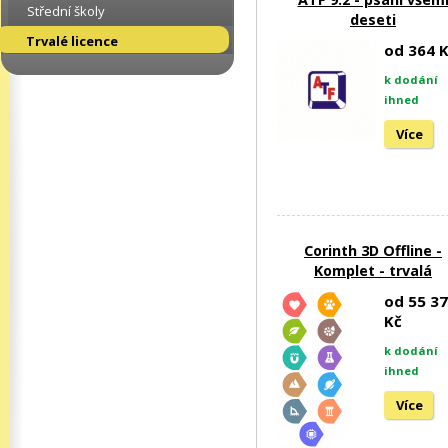
Střední školy
deseti
Trvalé licence
od 364 
k dodání
ihned
Více
Corinth 3D Offline -
Komplet - trvalá
od 55 3
Kč
k dodání
ihned
Více