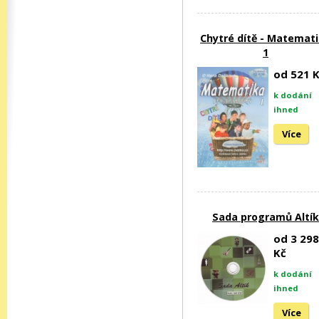
Chytré dítě - Matemat
1
od 521 
k dodání
ihned
Více
Sada programů Altík
od 3 298
Kč
k dodání
ihned
Více