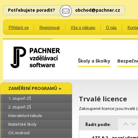
Potřebujete poradit?
obchod@pachner.cz
Přihlásit se
Registrovat
Vše o nákupu
O nás
Konta
Školy a školky
Bezpečno
ZAMĚŘENÍ PROGRAMŮ »
Trvalé licence
1. stupeň ZŠ
2. stupeň ZŠ
Zakoupené licence jsou trvalé 
Interaktivní tabule
Mateřské školy
Řadit podle:
OS Android
ATF 9.2 - psaní všem