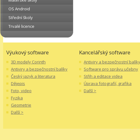
Mateřské školy
OS Android
Střední školy
Trvalé licence
Výukový software
Kancelářský software
3D modely Corinth
Antiviry a bezpečnostní balík
Antiviry a bezpečnostní balíky
Software pro správu učebny
Český jazyk a literatura
Střih a editace videa
Dějepis
Úprava fotografií, grafika
Foto, video
Další >
Fyzika
Geometrie
Další >