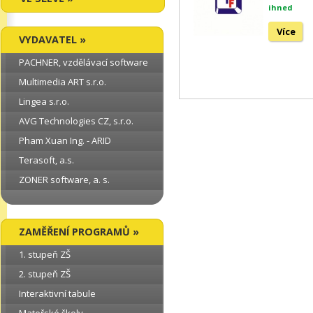
ihned
Více
VYDAVATEL »
PACHNER, vzdělávací software
Multimedia ART s.r.o.
Lingea s.r.o.
AVG Technologies CZ, s.r.o.
Pham Xuan Ing. - ARID
Terasoft, a.s.
ZONER software, a. s.
ZAMĚŘENÍ PROGRAMŮ »
1. stupeň ZŠ
2. stupeň ZŠ
Interaktivní tabule