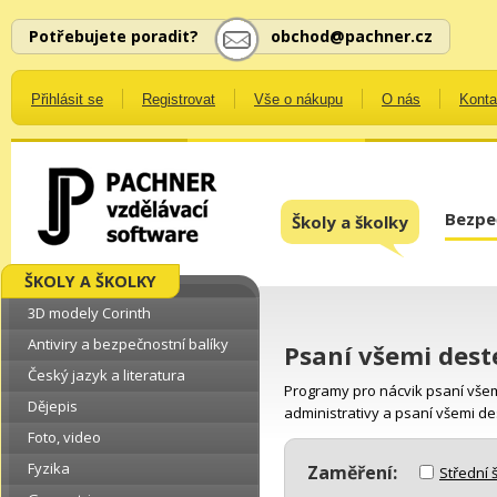
Potřebujete poradit?
obchod@pachner.cz
Přihlásit se
Registrovat
Vše o nákupu
O nás
Konta
Bezpe
Školy a školky
ŠKOLY A ŠKOLKY
3D modely Corinth
Antiviry a bezpečnostní balíky
Psaní všemi dest
Český jazyk a literatura
Programy pro nácvik psaní všem
Dějepis
administrativy a psaní všemi des
Foto, video
Fyzika
Zaměření:
Střední 