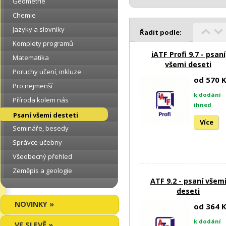
Geometrie
Chemie
Jazyky a slovníky
Řadit podle:
Komplety programů
iATF Profi 9.7 - psaní
Matematika
všemi deseti
Poruchy učení, inkluze
od 570 
Pro nejmenší
k dodání
Příroda kolem nás
ihned
Psaní všemi desteti
Více
Semináře, besedy
Správce učebny
Všeobecný přehled
Zeměpis a geologie
ATF 9.2 - psaní všem
deseti
NOVINKY »
od 364 
k dodání
VE SLEVĚ »