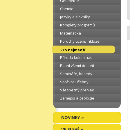
Geometrie
Chemie
Jazyky a slovníky
Komplety programů
Matematika
Poruchy učení, inkluze
Pro nejmenší
Příroda kolem nás
Psaní všemi desteti
Semináře, besedy
Správce učebny
Všeobecný přehled
Zeměpis a geologie
NOVINKY »
VE SLEVĚ »