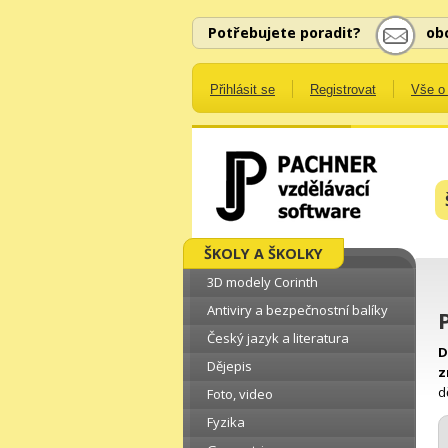
Potřebujete poradit?
ob
Přihlásit se
Registrovat
Vše o
ŠKOLY A ŠKOLKY
3D modely Corinth
Antiviry a bezpečnostní balíky
Český jazyk a literatura
D
Dějepis
z
d
Foto, video
Fyzika