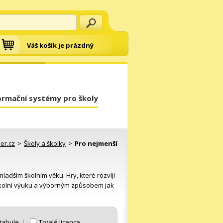
Váš košík je prázdný
ormační systémy pro školy
er.cz
>
Školy a školky
>
Pro nejmenší
ladším školním věku. Hry, které rozvíjí
 školní výuku a výborným způsobem jak
 tabule
Trvalé licence