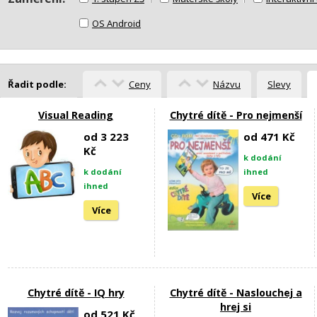
OS Android
Řadit podle:
Ceny
Názvu
Slevy
Visual Reading
Chytré dítě - Pro nejmenší
od 3 223
od 471 Kč
Kč
k dodání
k dodání
ihned
ihned
Více
Více
Chytré dítě - IQ hry
Chytré dítě - Naslouchej a
hrej si
od 521 Kč