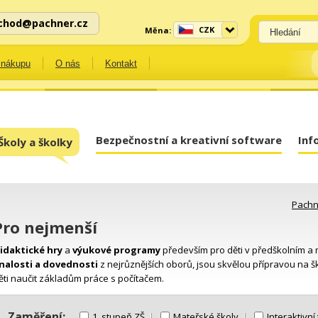
chod@pachner.cz
CZK
Měna:
 nákupu
O nás
Kontakt
Bezpečnostní a kreativní software
Inf
Školy a školky
Pachn
Pro nejmenší
idaktické hry
a
výukové programy
především pro děti v předškolním a m
nalosti a dovednosti
z nejrůznějších oborů, jsou skvělou přípravou na
ěti naučit základům práce s počítačem.
Zaměření:
1. stupeň ZŠ
Mateřské školy
Interaktivní