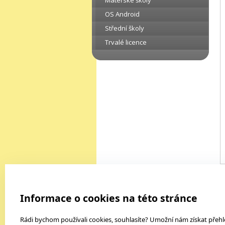
Mateřské školy
OS Android
Střední školy
Trvalé licence
Výukový software
K
Informace o cookies na této stránce
3D modely Corinth
Antiviry a bezpečnostní balíky
Rádi bychom používali cookies, souhlasíte? Umožní nám získat přeh