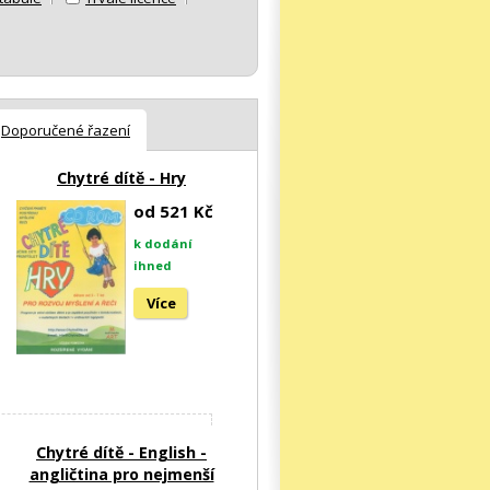
Doporučené řazení
Chytré dítě - Hry
od 521 Kč
k dodání
ihned
Více
Chytré dítě - English -
angličtina pro nejmenší