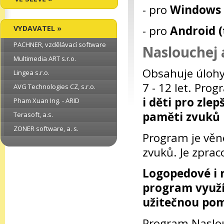
- pro
Windows (
- pro
Android (
VYDAVATEL »
PACHNER, vzdělávací software
Naslouchej a
Multimedia ART s.r.o.
Obsahuje úlohy 
Lingea s.r.o.
7 - 12 let. Pro
AVG Technologies CZ, s.r.o.
i děti pro zle
Pham Xuan Ing. - ARID
paměti zvuků 
Terasoft, a.s.
ZONER software, a. s.
Program je věno
zvuků. Je zprac
Logopedové i 
program využí
užitečnou po
Program Naslouc