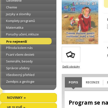
Geometrie
Chemie
Jazyky a slovníky
Komplety programů
Matematika
Poruchy učení, inkluze
Pro nejmenší
Příroda kolem nás
Psaní všemi desteti
Semináře, besedy
Další obrázky
Správce učebny
Všeobecný přehled
Zeměpis a geologie
POPIS
RECENZE
NOVINKY »
Program se nab
VE SLEVĚ »