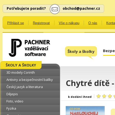
Potřebujete poradit?
obchod@pachner.cz
Přihlásit se
Registrovat
Vše o nákupu
O nás
Konta
Bezpe
Školy a školky
ŠKOLY A ŠKOLKY
3D modely Corinth
Antiviry a bezpečnostní balíky
Chytré dítě -
Český jazyk a literatura
Dějepis
k dodání ihned
Foto, video
Fyzika