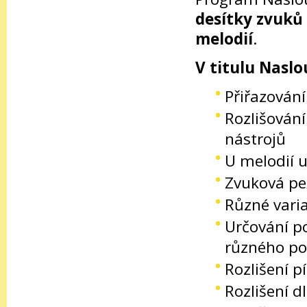
desítky zvuků
melodií
.
V titulu Naslo
Přiřazován
Rozlišování
nástrojů
U melodií u
Zvuková pe
Různé vari
Určování p
různého po
Rozlišení p
Rozlišení d