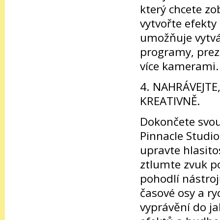
který chcete zo
vytvořte efekty
umožňuje vytvá
programy, preze
více kamerami.
4. NAHRÁVEJTE
KREATIVNĚ.
Dokončete svou
Pinnacle Studio
upravte hlasito
ztlumte zvuk po
pohodlí nástro
časové osy a ry
vyprávění do j