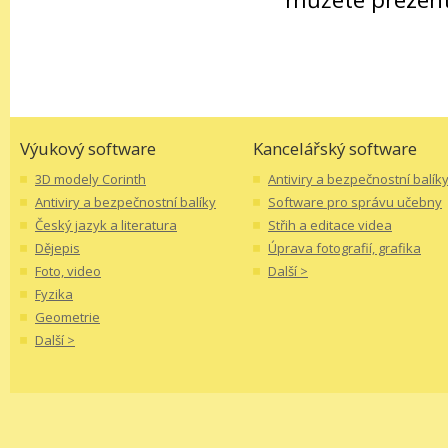
Výukový software
Kancelářský software
3D modely Corinth
Antiviry a bezpečnostní balík
Antiviry a bezpečnostní balíky
Software pro správu učebny
Český jazyk a literatura
Střih a editace videa
Dějepis
Úprava fotografií, grafika
Foto, video
Další >
Fyzika
Geometrie
Další >