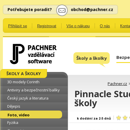
Potřebujete poradit?
obchod@pachner.cz
Přihlásit se
Registrovat
Vše o nákupu
O nás
Konta
Bezpe
Školy a školky
ŠKOLY A ŠKOLKY
3D modely Corinth
Pachner.cz
Antiviry a bezpečnostní balíky
Pinnacle Stu
Český jazyk a literatura
školy
Dějepis
Foto, video
k dodání za 2-5 dnů
Fyzika