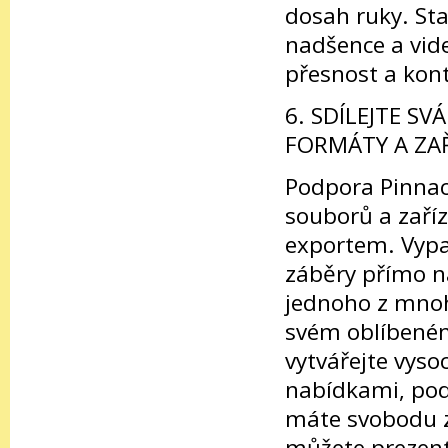
dosah ruky. St
nadšence a vid
přesnost a kont
6. SDÍLEJTE SV
FORMÁTY A ZAŘ
Podpora Pinnac
souborů a zaří
exportem. Vypal
záběry přímo n
jednoho z mnoh
svém oblíbeném 
vytvářejte vyso
nabídkami, pod
máte svobodu zv
můžete prezent