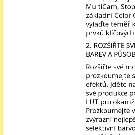
MultiCam, Stop
základní Color 
vylaďte téměř 
prvků klíčových
2. ROZŠIŘTE S
BAREV A PŮSOB
Rozšiřte své m
prozkoumejte st
efektů. Jděte n
své produkce po
LUT pro okamžit
Prozkoumejte vý
zvýrazní nejlep
selektivní barvo