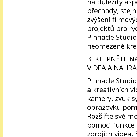
na důležitý asp
přechody, stejn
zvýšení filmov
projektů pro ry
Pinnacle Studi
neomezené krea
3. KLEPNĚTE 
VIDEA A NAHR
Pinnacle Studio
a kreativních v
kamery, zvuk s
obrazovku pomo
Rozšiřte své mo
pomocí funkce 
zdrojích videa.