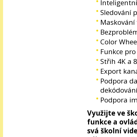
Inteligentn
Sledování 
Maskování 
Bezproblé
Color Whee
Funkce pro 
Střih 4K a 8
Export kaná
Podpora da
dekódován
Podpora i
Využijte ve šk
funkce a ovlá
svá školní vid