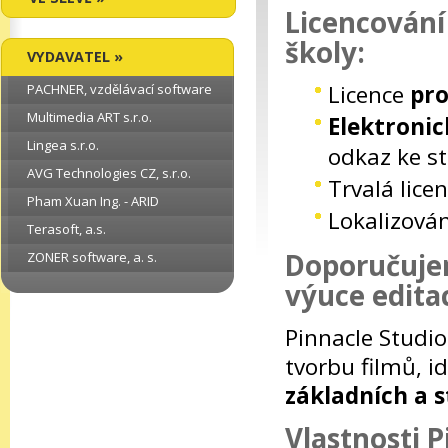
Licencování
školy:
VYDAVATEL »
Licence
pro
PACHNER, vzdělávací software
Multimedia ART s.r.o.
Elektronic
Lingea s.r.o.
odkaz ke st
AVG Technologies CZ, s.r.o.
Trvalá licen
Pham Xuan Ing. - ARID
Lokalizován
Terasoft, a.s.
Doporučujem
ZONER software, a. s.
výuce edita
Pinnacle Studio
tvorbu filmů, i
základních a 
Vlastnosti P