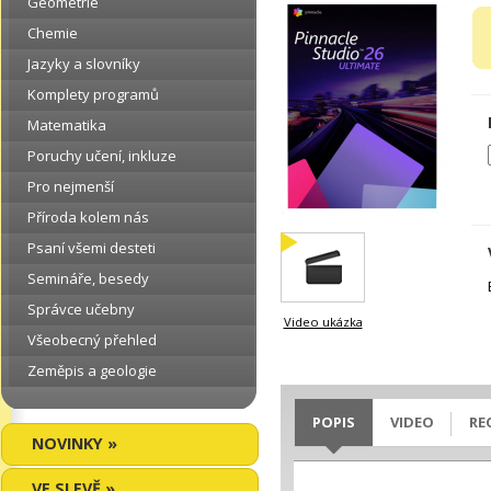
Geometrie
Chemie
Jazyky a slovníky
Komplety programů
Matematika
Poruchy učení, inkluze
Pro nejmenší
Příroda kolem nás
Psaní všemi desteti
Semináře, besedy
Správce učebny
Video ukázka
Všeobecný přehled
Zeměpis a geologie
POPIS
VIDEO
RE
NOVINKY »
VE SLEVĚ »