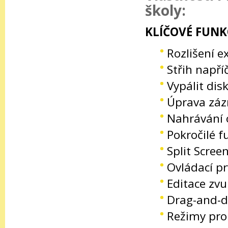
školy:
KLÍČOVÉ FUNK
Rozlišení e
Střih např
Vypálit dis
Úprava záz
Nahrávání 
Pokročilé f
Split Scree
Ovládací pr
Editace zv
Drag-and-d
Režimy pro