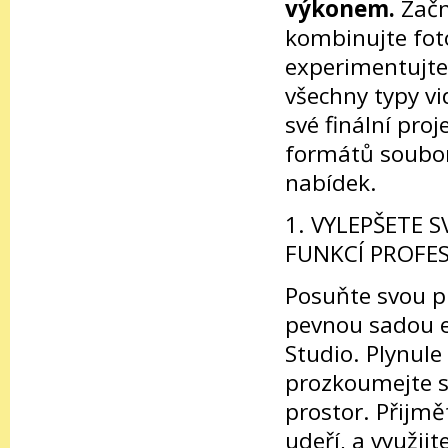
výkonem.
Začn
kombinujte foto
experimentujte 
všechny typy vi
své finální pro
formátů soubor
nabídek.
1. VYLEPŠETE 
FUNKCÍ PROFE
Posuňte svou pr
pevnou sadou e
Studio. Plynule
prozkoumejte so
prostor. Přijmě
udeří, a využij