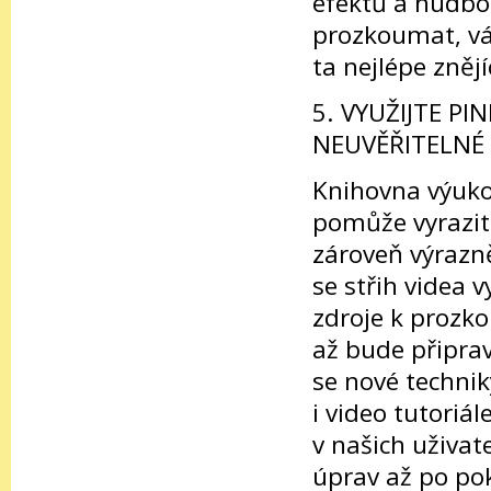
efektů a hudbo
prozkoumat, vá
ta nejlépe znějí
5. VYUŽIJTE P
NEUVĚŘITELNÉ
Knihovna výuko
pomůže vyrazit 
zároveň výrazně
se střih videa 
zdroje k prozk
až bude připrav
se nové technik
i video tutoriál
v našich uživat
úprav až po pok