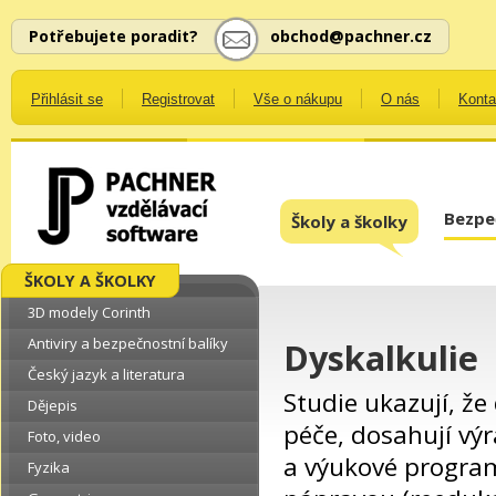
Potřebujete poradit?
obchod@pachner.cz
Přihlásit se
Registrovat
Vše o nákupu
O nás
Konta
Bezpe
Školy a školky
ŠKOLY A ŠKOLKY
3D modely Corinth
Antiviry a bezpečnostní balíky
Dyskalkulie
Český jazyk a literatura
Studie ukazují, že
Dějepis
péče, dosahují vý
Foto, video
a výukové progra
Fyzika