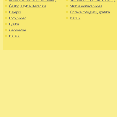
Antiviry a bezpečnostní balíky
Software pro správu učebny
Český jazyk a literatura
Střih a editace videa
Dějepis
Úprava fotografií, grafika
Foto, video
Další >
Fyzika
Geometrie
Další >