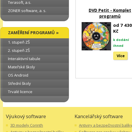
Terasoft, a.s.
DVD Petit - Komplet
ZONER software, a. s.
programů
od 7 430
Kč
ZAMĚŘENÍ PROGRAMŮ »
k dodání
1. stupeň ZŠ
ihned
2. stupeň ZŠ
Více
Interaktivní tabule
Mateřské školy
OS Android
Střední školy
Trvalé licence
Výukový software
Kancelářský software
3D modely Corinth
Antiviry a bezpečnostní balík