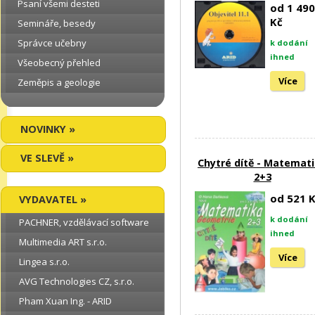
Psaní všemi desteti
od 1 490
Kč
Semináře, besedy
Správce učebny
k dodání
ihned
Všeobecný přehled
Více
Zeměpis a geologie
NOVINKY »
VE SLEVĚ »
Chytré dítě - Matemat
2+3
od 521 
VYDAVATEL »
k dodání
PACHNER, vzdělávací software
ihned
Multimedia ART s.r.o.
Více
Lingea s.r.o.
AVG Technologies CZ, s.r.o.
Pham Xuan Ing. - ARID