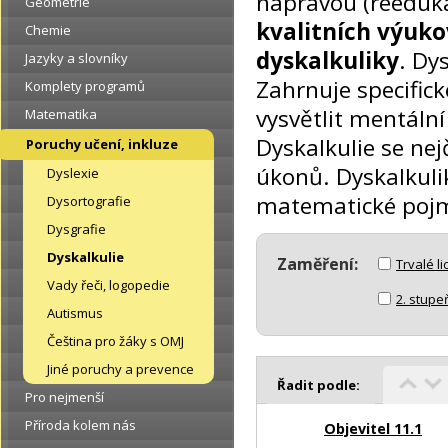
nápravou (reeduka
Geometrie
kvalitních výuk
Chemie
dyskalkuliky
. Dy
Jazyky a slovníky
Zahrnuje specifick
Komplety programů
vysvětlit mentáln
Matematika
Dyskalkulie se nej
Poruchy učení, inkluze
úkonů. Dyskalkuli
Dyslexie
matematické pojm
Dysortografie
Dysgrafie
Dyskalkulie
Zaměření:
Trvalé l
Vady řeči, logopedie
2. stupe
Autismus
Čeština pro žáky s OMJ
Jiné poruchy a prevence
Řadit podle:
Pro nejmenší
Příroda kolem nás
Objevitel 11.1