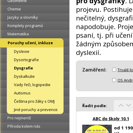
pro dysgrafiky
. 
Geometrie
projevu. Postihuj
Chemie
nečitelný, dysgraf
Jazyky a slovníky
napodobuje. Proje
Komplety programů
psaní, tj. při uče
Matematika
žádným způsobem n
Poruchy učení, inkluze
dyslexií.
Dyslexie
Dysortografie
Dysgrafie
Zaměření:
Trvalé l
Dyskalkulie
OS Andr
Vady řeči, logopedie
Autismus
Čeština pro žáky s OMJ
Řadit podle:
Jiné poruchy a prevence
Pro nejmenší
ABC do školy 10.1
Příroda kolem nás
od 1 190