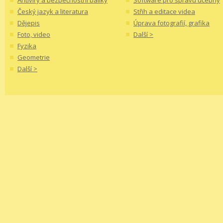
Antiviry a bezpečnostní balíky
Software pro správu učebny
Český jazyk a literatura
Střih a editace videa
Dějepis
Úprava fotografií, grafika
Foto, video
Další >
Fyzika
Geometrie
Další >