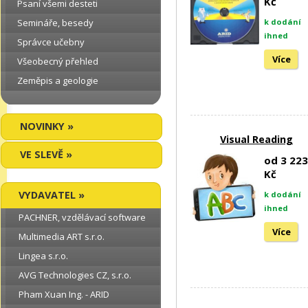
Kč
Psaní všemi desteti
k dodání
Semináře, besedy
ihned
Správce učebny
Více
Všeobecný přehled
Zeměpis a geologie
NOVINKY »
Visual Reading
VE SLEVĚ »
od 3 223
Kč
VYDAVATEL »
k dodání
ihned
PACHNER, vzdělávací software
Více
Multimedia ART s.r.o.
Lingea s.r.o.
AVG Technologies CZ, s.r.o.
Pham Xuan Ing. - ARID