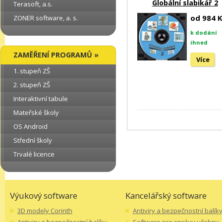
Globální slabikář 2
Terasoft, a.s.
od 984 
ZONER software, a. s.
k dodání
ihned
ZAMĚŘENÍ PROGRAMŮ »
Více
1. stupeň ZŠ
2. stupeň ZŠ
Interaktivní tabule
Mateřské školy
OS Android
Střední školy
Trvalé licence
Výukový software
Kancelářský software
3D modely Corinth
Antiviry a bezpečnostní balík