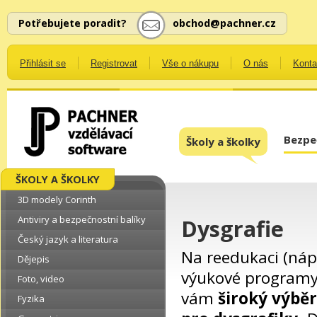
Potřebujete poradit?
obchod@pachner.cz
Přihlásit se
Registrovat
Vše o nákupu
O nás
Konta
Bezpe
Školy a školky
ŠKOLY A ŠKOLKY
3D modely Corinth
Antiviry a bezpečnostní balíky
Dysgrafie
Český jazyk a literatura
Na reedukaci (náp
Dějepis
výukové programy
Foto, video
vám
široký výbě
Fyzika