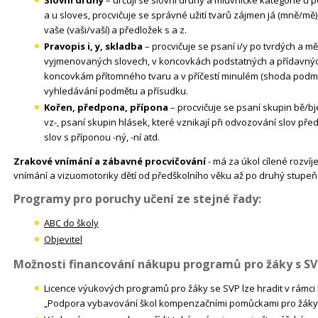
a u sloves, procvičuje se správné užití tvarů zájmen já (mně/mě), on
vaše (vaši/vaší) a předložek s a z.
Pravopis i, y, skladba
– procvičuje se psaní i/y po tvrdých a 
vyjmenovaných slovech, v koncovkách podstatných a přídavnýc
koncovkám přítomného tvaru a v příčestí minulém (shoda podm
vyhledávání podmětu a přísudku.
Kořen, předpona, přípona
– procvičuje se psaní skupin bě/bj
vz-, psaní skupin hlásek, které vznikají při odvozování slov př
slov s příponou -ný, -ní atd.
Zrakové vnímání a zábavné procvičování
- má za úkol cílené rozvíj
vnímání a vizuomotoriky dětí od předškolního věku až po druhý stupeň
Programy pro poruchy učení ze stejné řady:
ABC do školy
Objevitel
Možnosti financování nákupu programů pro žáky s SV
Licence výukových programů pro žáky se SVP lze hradit v rám
„Podpora vybavování škol kompenzačními pomůckami pro žáky 