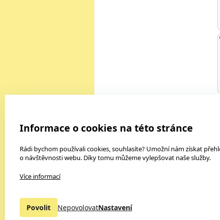
Výukový software
K
Informace o cookies na této stránce
3D modely Corinth
Antiviry a bezpečnostní balíky
Rádi bychom používali cookies, souhlasíte? Umožní nám získat přeh
o návštěvnosti webu. Díky tomu můžeme vylepšovat naše služby.
Český jazyk a literatura
Dějepis
Více informací
Foto, video
Fyzika
Geometrie
Povolit
Nepovolovat
Nastavení
Další >