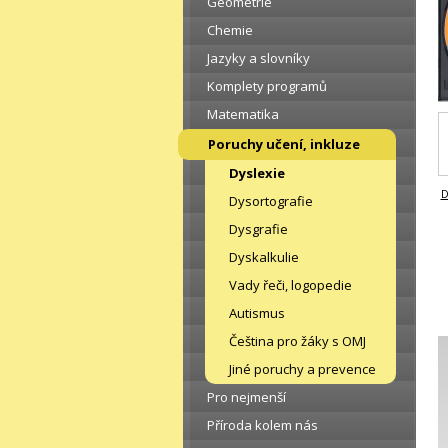
Geometrie
Chemie
Jazyky a slovníky
Komplety programů
Matematika
Poruchy učení, inkluze
Dyslexie
D
Dysortografie
Dysgrafie
Dyskalkulie
Vady řeči, logopedie
Autismus
Čeština pro žáky s OMJ
Jiné poruchy a prevence
Pro nejmenší
Příroda kolem nás