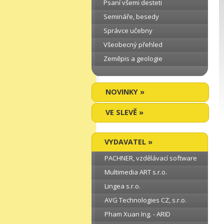
Psaní všemi desteti
Semináře, besedy
Správce učebny
Všeobecný přehled
Zeměpis a geologie
NOVINKY »
VE SLEVĚ »
VYDAVATEL »
PACHNER, vzdělávací software
Multimedia ART s.r.o.
Lingea s.r.o.
AVG Technologies CZ, s.r.o.
Pham Xuan Ing. - ARID