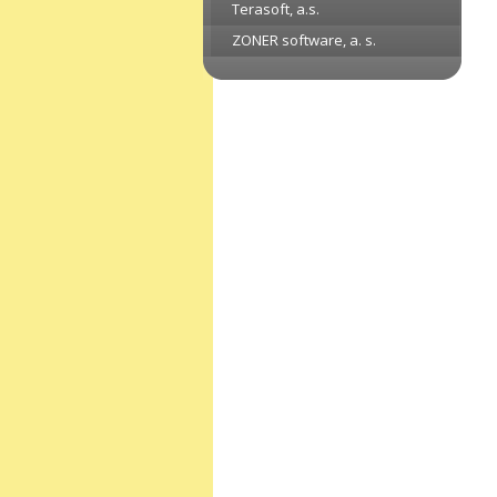
Terasoft, a.s.
ZONER software, a. s.