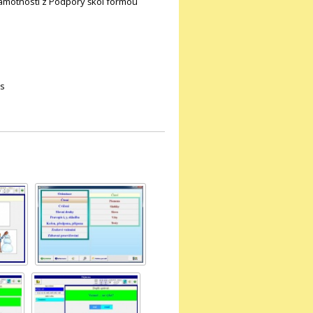
ramotnosti z Podpory škol formou
ws