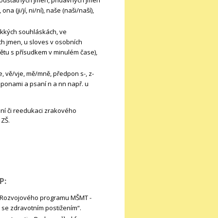
a (ji/jí, ni/ní), naše (naši/naší),
měkkých souhláskách, ve
h jmen, u sloves v osobních
ětu s přísudkem v minulém čase),
e, vě/vje, mě/mně, předpon s-, z-
edponami a psaní n a nn např. u
ení či reedukaci zrakového
 ZŠ.
P:
ci Rozvojového programu MŠMT -
se zdravotním postižením“.