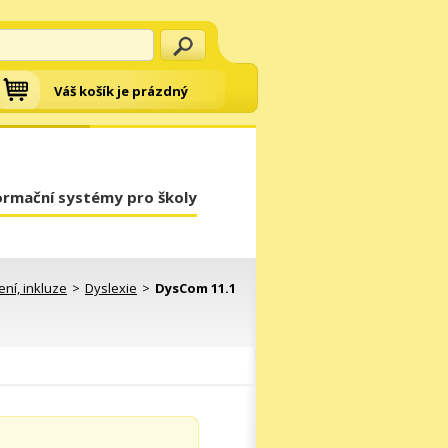
Váš košík je prázdný
ormační systémy pro školy
ní, inkluze
>
Dyslexie
>
DysCom 11.1