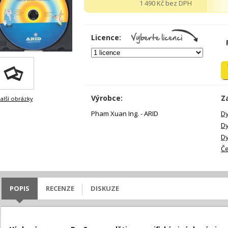
1 490 Kč bez DPH
Licence:
Výrobce:
Z
alší obrázky
Pham Xuan Ing. - ARID
Dy
Dy
Dy
Če
POPIS
RECENZE
DISKUZE