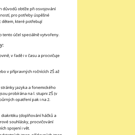
h důvodů obtíže při osvojování
dností, pro potřeby úspěšné
 dětem, které potřebují
o tento účel speciálně vytvořeny.
y:
ovině, v řadě i v času a procvičuje
bo v přípravných ročnících ZŠ až
é stránky jazyka a fonemického
ou probírána na l. stupni ZŠ (v
ůrných opatření pak i na 2.
diakritiku (doplňování háčků a
rové souhlásky, procvičování
ích spojení i vět.
 podstatných jmen, přídavných jmen