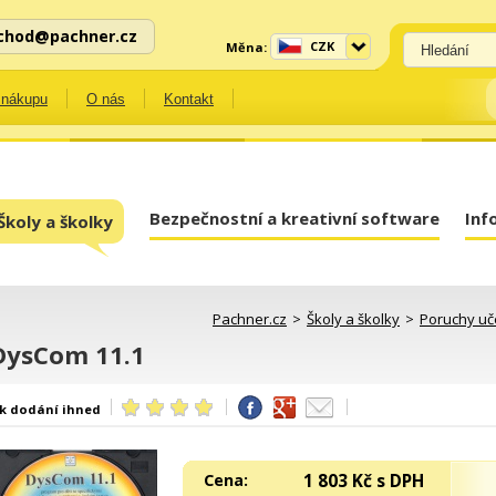
chod@pachner.cz
CZK
Měna:
 nákupu
O nás
Kontakt
Bezpečnostní a kreativní software
Inf
Školy a školky
Pachner.cz
>
Školy a školky
>
Poruchy uče
DysCom 11.1
k dodání ihned
1 803 Kč s DPH
Cena: