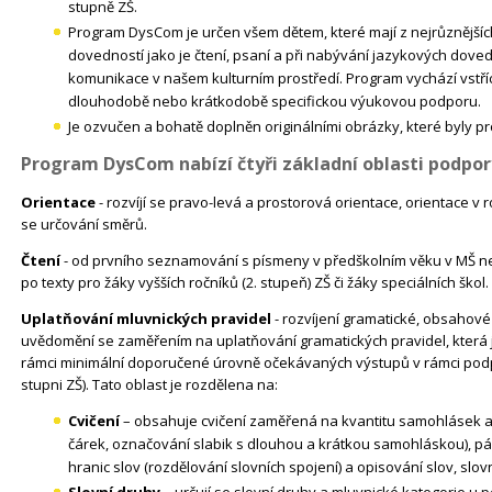
stupně ZŠ.
Program DysCom je určen všem dětem, které mají z nejrůznějšíc
dovedností jako je čtení, psaní a při nabývání jazykových dove
komunikace v našem kulturním prostředí. Program vychází vstříc
dlouhodobě nebo krátkodobě specifickou výukovou podporu.
Je ozvučen a bohatě doplněn originálními obrázky, které byly pr
Program DysCom nabízí čtyři základní oblasti podpor
Orientace
- rozvíjí se pravo-levá a prostorová orientace, orientace v r
se určování směrů.
Čtení
- od prvního seznamování s písmeny v předškolním věku v MŠ ne
po texty pro žáky vyšších ročníků (2. stupeň) ZŠ či žáky speciálních škol.
Uplatňování mluvnických pravidel
- rozvíjení gramatické, obsahov
uvědomění se zaměřením na uplatňování gramatických pravidel, která js
rámci minimální doporučené úrovně očekávaných výstupů v rámci podp
stupni ZŠ). Tato oblast je rozdělena na:
Cvičení
– obsahuje cvičení zaměřená na kvantitu samohlásek a 
čárek, označování slabik s dlouhou a krátkou samohláskou), pá
hranic slov (rozdělování slovních spojení) a opisování slov, slovn
Slovní druhy
– určují se slovní druhy a mluvnické kategorie u