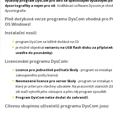
Výukový program DysCom pro děti se specifickými výukovými pot
dysortografiky a nejen pro ně.
Vzdělávací software Dyscom je vhod
dysortografie.
Plně dotyková verze programu DysCom vhodná pro PC,
OS Windows!
Instalační nosič:
program DysCom se běžně dodává na CD
je možné objednat
variantu na USB flash disku za příplatek
uveďte do poznámky)
Licencování programu DysCom:
Licence pro jednotlivé počítače školy
- program se instaluje
zakoupeného počtu licencí).
Neomezená licence pro server školy
- program se instaluje 
který je určen pro všechny uživatele. Na pracovních stanicích (ž
síti stačí vytvořit jeho zástupce a přes něj program spouštět.
Program DysCom nelze dodat do zahraničí.
Cílovou skupinou uživatelů programu DysCom jsou: