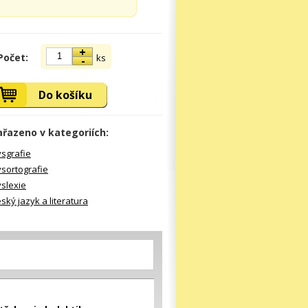
Počet:
ks
Do košíku
ařazeno v kategoriích:
sgrafie
sortografie
slexie
ský jazyk a literatura