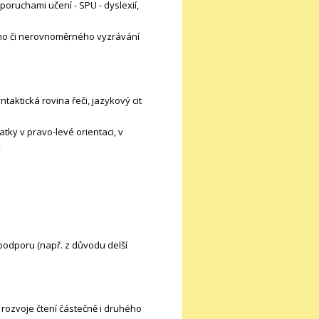
poruchami učení - SPU - dyslexií,
ího či nerovnoměrného vyzrávání
taktická rovina řeči, jazykový cit
ky v pravo-levé orientaci, v
,
 podporu (např. z důvodu delší
 rozvoje čtení částečně i druhého