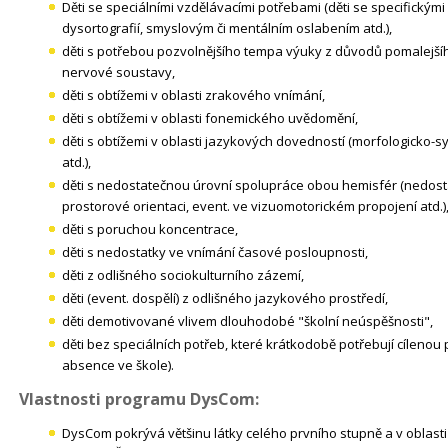
Děti se speciálními vzdělávacími potřebami (děti se specifickými 
dysortografií, smyslovým či mentálním oslabením atd.),
děti s potřebou pozvolnějšího tempa výuky z důvodů pomalejš
nervové soustavy,
děti s obtížemi v oblasti zrakového vnímání,
děti s obtížemi v oblasti fonemického uvědomění,
děti s obtížemi v oblasti jazykových dovedností (morfologicko-syn
atd.),
děti s nedostatečnou úrovní spolupráce obou hemisfér (nedostat
prostorové orientaci, event. ve vizuomotorickém propojení atd.)
děti s poruchou koncentrace,
děti s nedostatky ve vnímání časové posloupnosti,
děti z odlišného sociokulturního zázemí,
děti (event. dospělí) z odlišného jazykového prostředí,
děti demotivované vlivem dlouhodobé "školní neúspěšnosti",
děti bez speciálních potřeb, které krátkodobě potřebují cílenou
absence ve škole).
Vlastnosti programu DysCom:
DysCom pokrývá většinu látky celého prvního stupně a v oblasti