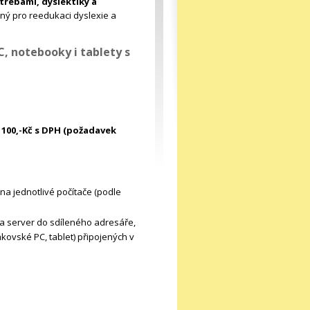
řebami, dyslektiky a
ný pro reedukaci dyslexie a
 notebooky i tablety s
 100,-Kč s DPH (požadavek
 na jednotlivé počítače (podle
na server do sdíleného adresáře,
ákovské PC, tablet) připojených v