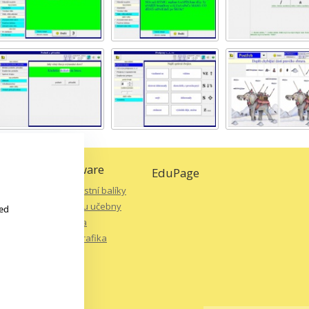
ancelářský software
EduPage
Antiviry a bezpečnostní balíky
Software pro správu učebny
led
Střih a editace videa
Úprava fotografií, grafika
Další >