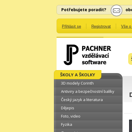
Potřebujete poradit?
ob
Přihlásit se
Registrovat
Vše o
ŠKOLY A ŠKOLKY
3D modely Corinth
Antiviry a bezpečnostní balíky
Český jazyk a literatura
Dějepis
Foto, video
Fyzika